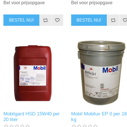
Bel voor prijsopgave
Bel voor prijsopgave
BESTEL NU!
BESTEL NU!
Mobilgard HSD 15W40 per
Mobil Mobilux EP 0 per 18
20 liter
kg