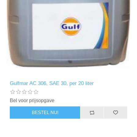
Gulfmar AC 306, SAE 30, per 20 liter
Bel voor prijsopgave
BESTEL NU!