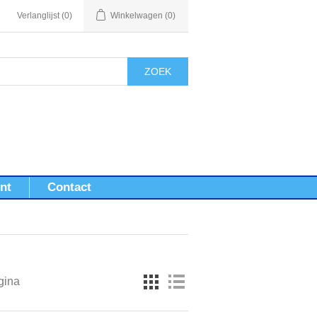
Verlanglijst
(0)
Winkelwagen
(0)
ZOEK
nt
Contact
gina