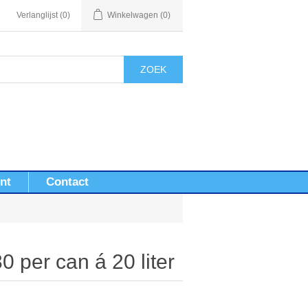
Verlanglijst
(0)
Winkelwagen
(0)
ZOEK
nt
Contact
0 per can á 20 liter