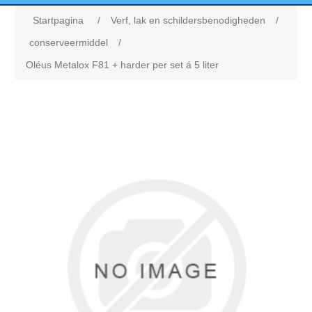
Startpagina
/
Verf, lak en schildersbenodigheden
/
conserveermiddel
/
Oléus Metalox F81 + harder per set á 5 liter