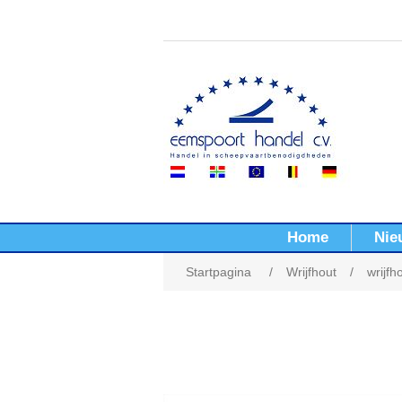
Home
Nie
Startpagina
/
Wrijfhout
/
wrijfh