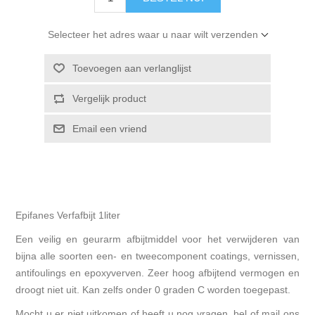
Selecteer het adres waar u naar wilt verzenden
Toevoegen aan verlanglijst
Vergelijk product
Email een vriend
Epifanes Verfafbijt 1liter
Een veilig en geurarm afbijtmiddel voor het verwijderen van
bijna alle soorten een- en tweecomponent coatings, vernissen,
antifoulings en epoxyverven. Zeer hoog afbijtend vermogen en
droogt niet uit. Kan zelfs onder 0 graden C worden toegepast.
Mocht u er niet uitkomen of heeft u nog vragen, bel of mail ons