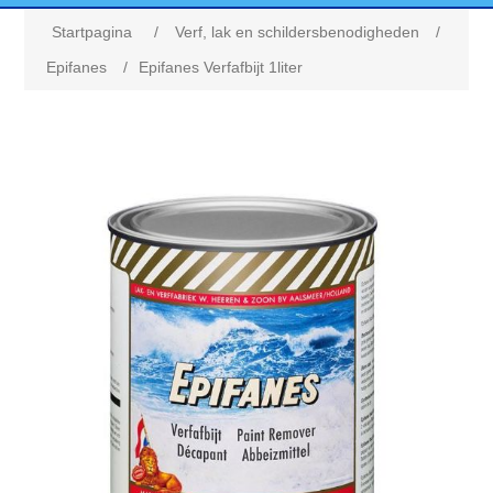
Startpagina
/
Verf, lak en schildersbenodigheden
/
Epifanes
/
Epifanes Verfafbijt 1liter